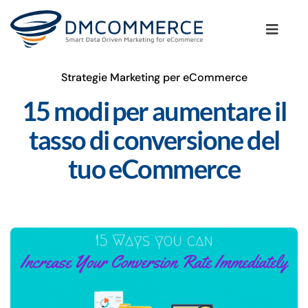
Salta
al
Toggle
contenuto
Naviga
Strategie Marketing per eCommerce
La Metodologia
15 modi per aumentare il
I Clienti
tasso di conversione del
tuo eCommerce
I Servizi per il tuo eCommerce
Il Blog