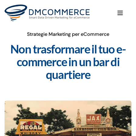
Salta
al
Toggle
contenuto
Naviga
Strategie Marketing per eCommerce
La Metodologia
Non trasformare il tuo e-
I Clienti
commerce in un bar di
quartiere
I Servizi per il tuo eCommerce
Il Blog