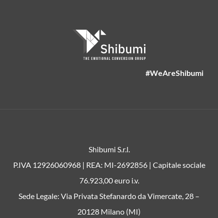
#WeAreShibumi
Shibumi S.r.l.
P.IVA 12926060968 | REA: MI-2692856 | Capitale sociale
76.923,00 euro i.v.
Sede Legale: Via Privata Stefanardo da Vimercate, 28 –
20128 Milano (MI)