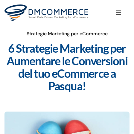
Salta
al
Toggle
contenuto
Naviga
Strategie Marketing per eCommerce
La Metodologia
6 Strategie Marketing per
I Clienti
Aumentare le Conversioni
del tuo eCommerce a
I Servizi per il tuo eCommerce
Pasqua!
Il Blog