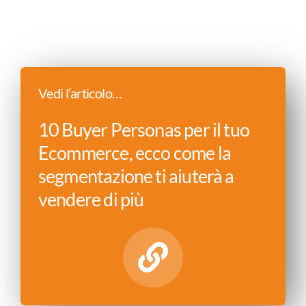
Vedi l’articolo…
10 Buyer Personas per il tuo
Ecommerce, ecco come la
segmentazione ti aiuterà a
vendere di più