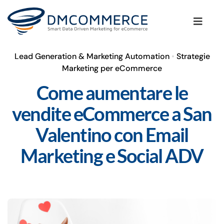
Salta
al
Toggle
contenuto
Naviga
Lead Generation & Marketing Automation
•
Strategie
La Metodologia
Marketing per eCommerce
Come aumentare le
I Clienti
vendite eCommerce a San
I Servizi per il tuo eCommerce
Valentino con Email
Marketing e Social ADV
Il Blog