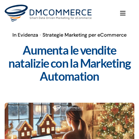
Salta
al
Toggle
contenuto
Naviga
In Evidenza
•
Strategie Marketing per eCommerce
La Metodologia
Aumenta le vendite
I Clienti
natalizie con la Marketing
Automation
I Servizi per il tuo eCommerce
Il Blog