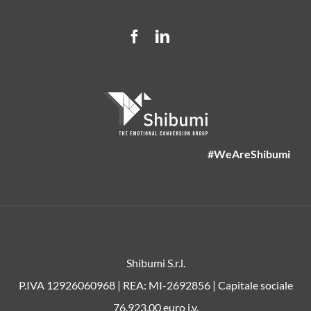
#WeAreShibumi
Shibumi S.r.l.
P.IVA 12926060968 | REA: MI-2692856 | Capitale sociale
76.923,00 euro i.v.